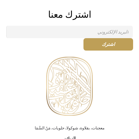
اشترك معنا
معجنات، بقلاوة، شوكولا، حلويات، مَنُ السَّمَا
الزبائن