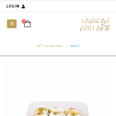
LOG IN
0
الرئيسية
معمول فستق ميني 1 كيلو