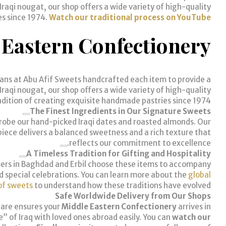
raqi nougat, our shop offers a wide variety of high-quality
es since 1974.
Watch our traditional process on YouTube
 Eastern Confectionery
isans at Abu Afif Sweets handcrafted each item to provide a
raqi nougat, our shop offers a wide variety of high-quality
adition of creating exquisite handmade pastries since 1974.
The Finest Ingredients in Our Signature Sweets
enrobe our hand-picked Iraqi dates and roasted almonds. Our
 piece delivers a balanced sweetness and a rich texture that
reflects our commitment to excellence.
A Timeless Tradition for Gifting and Hospitality
tomers in Baghdad and Erbil choose these items to accompany
and special celebrations. You can learn more about the
global
of sweets
to understand how these traditions have evolved.
Safe Worldwide Delivery from Our Shops
 care ensures your
Middle Eastern Confectionery
arrives in
e” of Iraq with loved ones abroad easily. You can
watch our