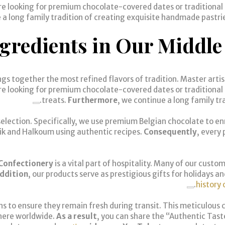
re looking for premium chocolate-covered dates or traditional I
 a long family tradition of creating exquisite handmade pastri
ngredients in Our Middle
ngs together the most refined flavors of tradition. Master art
re looking for premium chocolate-covered dates or traditional I
treats.
Furthermore
, we continue a long family tr
nt selection. Specifically, we use premium Belgian chocolate to 
azik and Halkoum using authentic recipes.
Consequently
, every
 Confectionery
is a vital part of hospitality. Many of our cus
addition
, our products serve as prestigious gifts for holidays 
history 
ns to ensure they remain fresh during transit. This meticulous
where worldwide.
As a result
, you can share the “Authentic Tast