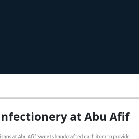
nfectionery at Abu Afif
tisans at Abu Afif Sweets handcrafted each item to provide