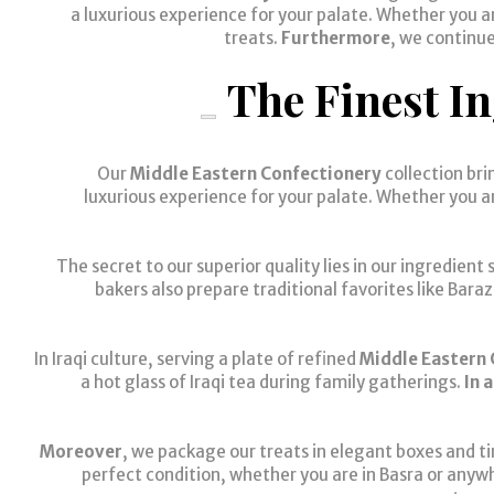
a luxurious experience for your palate. Whether you a
treats.
Furthermore
, we continue
The Finest I
Our
Middle Eastern Confectionery
collection bri
luxurious experience for your palate. Whether you a
The secret to our superior quality lies in our ingredie
bakers also prepare traditional favorites like Bar
In Iraqi culture, serving a plate of refined
Middle Eastern
a hot glass of Iraqi tea during family gatherings.
In 
Moreover
, we package our treats in elegant boxes and ti
perfect condition, whether you are in Basra or any