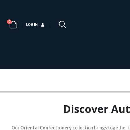
0
LOG IN
Discover Aut
Our
Oriental Confectionery
collection brings together 