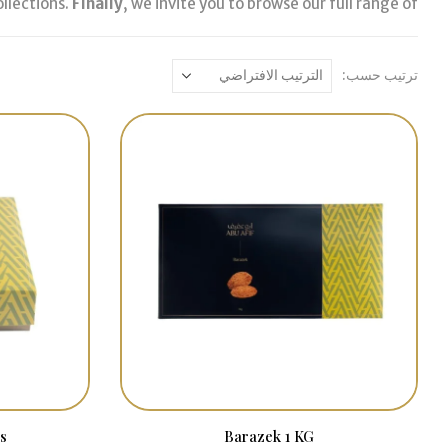
ollections.
Finally
, we invite you to browse our full range of
ترتيب حسب:
s
Barazek 1 KG