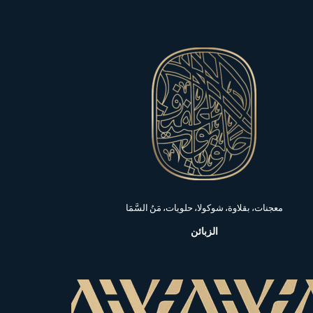
معجنات، بقلاوة، شوكولا، حلويات، مَنُ السَّمَا
الزبائن